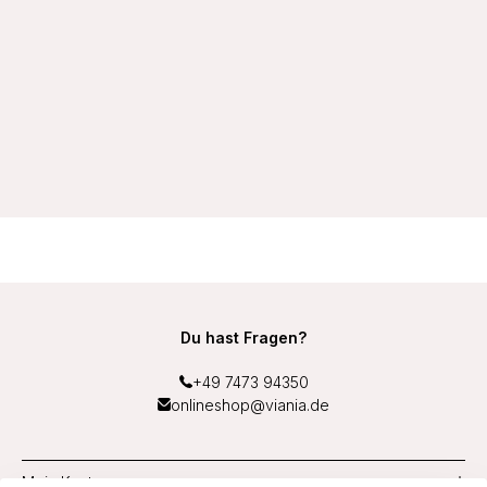
VIANIA Wellness-BH Sport-BH 14750 soft ohne Bügel
schnelltrocknend mit Unterbrustband aus Frottee Middle
Function Farbe Schwarz
27,99 €
Du hast Fragen?
+49 7473 94350
onlineshop@viania.de
Mein Konto