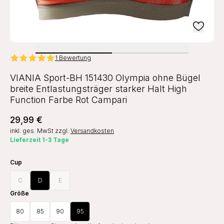
1 Bewertung
VIANIA Sport-BH 151430 Olympia ohne Bügel
breite Entlastungsträger starker Halt High
Function Farbe Rot Campari
29,99 €
inkl. ges. MwSt
zzgl.
Versandkosten
Lieferzeit 1-3 Tage
Cup
C
D
E
Größe
80
85
90
95