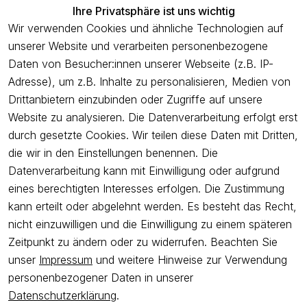
Ihre Privatsphäre ist uns wichtig
Service
Wir verwenden Cookies und ähnliche Technologien auf
unserer Website und verarbeiten personenbezogene
Unternehmen
Daten von Besucher:innen unserer Webseite (z.B. IP-
Adresse), um z.B. Inhalte zu personalisieren, Medien von
Drittanbietern einzubinden oder Zugriffe auf unsere
Newsletter
Website zu analysieren. Die Datenverarbeitung erfolgt erst
Freue dich über 5€ Rabatt bei deiner nächsten Bestellung und
durch gesetzte Cookies. Wir teilen diese Daten mit Dritten,
profitiere von Angeboten.
die wir in den Einstellungen benennen. Die
Datenverarbeitung kann mit Einwilligung oder aufgrund
eines berechtigten Interesses erfolgen. Die Zustimmung
Newsletter abonnieren
kann erteilt oder abgelehnt werden. Es besteht das Recht,
nicht einzuwilligen und die Einwilligung zu einem späteren
Ich bestätige hiermit, dass ich die
Datenschutzerklärung
gelesen
Zeitpunkt zu ändern oder zu widerrufen. Beachten Sie
habe. Ich kann meine Einwilligung jederzeit widerrufen.
unser
Impressum
und weitere Hinweise zur Verwendung
personenbezogener Daten in unserer
Impressum
AGB
Widerrufsrecht
Widerrufsformular
Datenschutzerklärung
.
Datenschutzerklärung