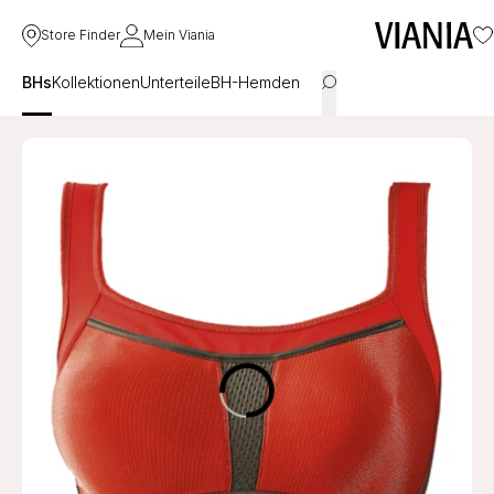
Store Finder
Mein Viania
BHs
Kollektionen
Unterteile
BH-Hemden