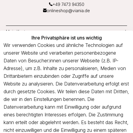
+49 7473 94350
onlineshop@viania.de
Mein Konto
Ihre Privatsphäre ist uns wichtig
Service
Wir verwenden Cookies und ähnliche Technologien auf
unserer Website und verarbeiten personenbezogene
Unternehmen
Daten von Besucher:innen unserer Webseite (z.B. IP-
Adresse), um z.B. Inhalte zu personalisieren, Medien von
Drittanbietern einzubinden oder Zugriffe auf unsere
Newsletter
Website zu analysieren. Die Datenverarbeitung erfolgt erst
Freue dich über 5€ Rabatt bei deiner nächsten Bestellung und
durch gesetzte Cookies. Wir teilen diese Daten mit Dritten,
profitiere von Angeboten.
die wir in den Einstellungen benennen. Die
Datenverarbeitung kann mit Einwilligung oder aufgrund
eines berechtigten Interesses erfolgen. Die Zustimmung
Newsletter abonnieren
kann erteilt oder abgelehnt werden. Es besteht das Recht,
nicht einzuwilligen und die Einwilligung zu einem späteren