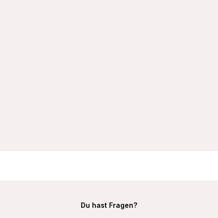
VIANIA Bügel-BH 151414 Carola mit gemoldeten Spacercups
T-Shirt-BH
32,99 €
Du hast Fragen?