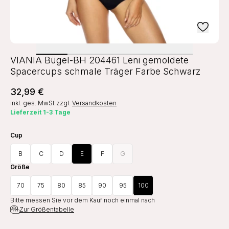
VIANIA Bügel-BH 204461 Leni gemoldete
Spacercups schmale Träger Farbe Schwarz
32,99 €
inkl. ges. MwSt
zzgl.
Versandkosten
Lieferzeit 1-3 Tage
Cup
B
C
D
E
F
G
Größe
70
75
80
85
90
95
100
Bitte messen Sie vor dem Kauf noch einmal nach
Zur Größentabelle