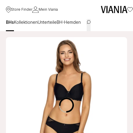
Store Finder
Mein Viania
BHs
Kollektionen
Unterteile
BH-Hemden