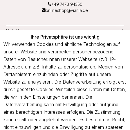
+49 7473 94350
onlineshop@viania.de
Mein Konto
Ihre Privatsphäre ist uns wichtig
Service
Wir verwenden Cookies und ähnliche Technologien auf
unserer Website und verarbeiten personenbezogene
Unternehmen
Daten von Besucher:innen unserer Webseite (z.B. IP-
Adresse), um z.B. Inhalte zu personalisieren, Medien von
Drittanbietern einzubinden oder Zugriffe auf unsere
Newsletter
Website zu analysieren. Die Datenverarbeitung erfolgt erst
Freue dich über 5€ Rabatt bei deiner nächsten Bestellung und
durch gesetzte Cookies. Wir teilen diese Daten mit Dritten,
profitiere von Angeboten.
die wir in den Einstellungen benennen. Die
Datenverarbeitung kann mit Einwilligung oder aufgrund
eines berechtigten Interesses erfolgen. Die Zustimmung
Newsletter abonnieren
kann erteilt oder abgelehnt werden. Es besteht das Recht,
nicht einzuwilligen und die Einwilligung zu einem späteren