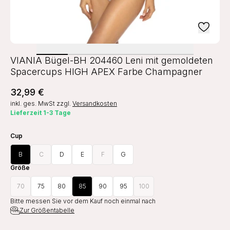
VIANIA Bügel-BH 204460 Leni mit gemoldeten
Spacercups HIGH APEX Farbe Champagner
32,99 €
inkl. ges. MwSt
zzgl.
Versandkosten
Lieferzeit 1-3 Tage
Cup
B
C
D
E
F
G
Größe
70
75
80
85
90
95
100
Bitte messen Sie vor dem Kauf noch einmal nach
Zur Größentabelle