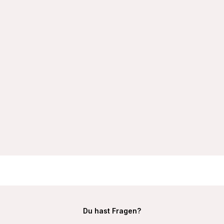
VIANIA Bügel-BH 151414 Carola mit gemoldeten Spacercups
T-Shirt-BH
32,99 €
Du hast Fragen?