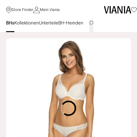
Store Finder
Mein Viania
BHs
Kollektionen
Unterteile
BH-Hemden