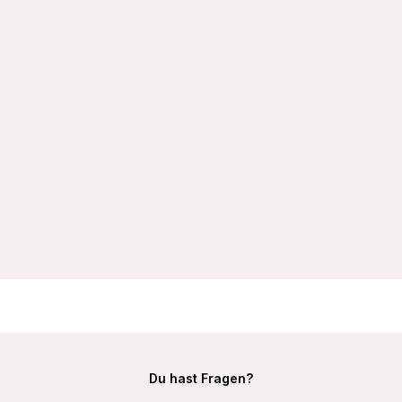
VIANIA Bügel-BH 195450 Ida mit doppelt gemoldeten Cups
Farbe Schwarz
29,99 €
Du hast Fragen?