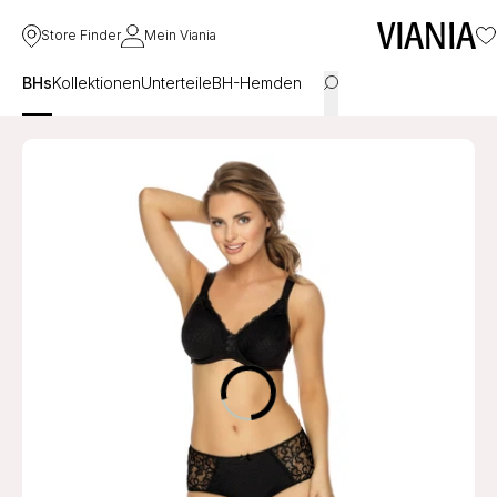
Store Finder
Mein Viania
BHs
Kollektionen
Unterteile
BH-Hemden