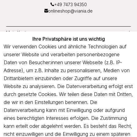
+49 7473 94350
onlineshop@viania.de
Mein Konto
Ihre Privatsphäre ist uns wichtig
Service
Wir verwenden Cookies und ähnliche Technologien auf
unserer Website und verarbeiten personenbezogene
Unternehmen
Daten von Besucher:innen unserer Webseite (z.B. IP-
Adresse), um z.B. Inhalte zu personalisieren, Medien von
Drittanbietern einzubinden oder Zugriffe auf unsere
Newsletter
Website zu analysieren. Die Datenverarbeitung erfolgt erst
Freue dich über 5€ Rabatt bei deiner nächsten Bestellung und
durch gesetzte Cookies. Wir teilen diese Daten mit Dritten,
profitiere von Angeboten.
die wir in den Einstellungen benennen. Die
Datenverarbeitung kann mit Einwilligung oder aufgrund
eines berechtigten Interesses erfolgen. Die Zustimmung
Newsletter abonnieren
kann erteilt oder abgelehnt werden. Es besteht das Recht,
nicht einzuwilligen und die Einwilligung zu einem späteren