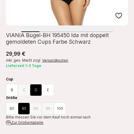
VIANIA Bügel-BH 195450 Ida mit doppelt
gemoldeten Cups Farbe Schwarz
29,99 €
inkl. ges. MwSt
zzgl.
Versandkosten
Lieferzeit 1-3 Tage
Cup
B
C
D
E
Größe
80
85
90
95
100
Bitte messen Sie vor dem Kauf noch einmal nach
Zur Größentabelle