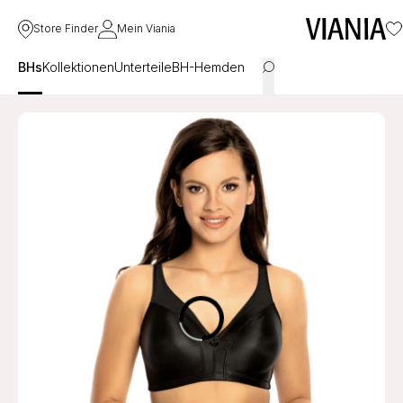
Store Finder
Mein Viania
BHs
Kollektionen
Unterteile
BH-Hemden