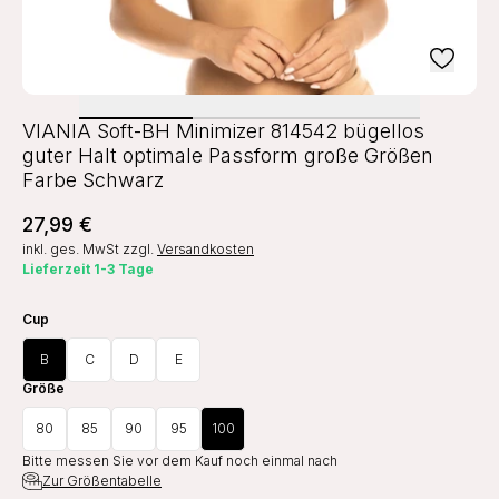
VIANIA Soft-BH Minimizer 814542 bügellos
guter Halt optimale Passform große Größen
Farbe Schwarz
27,99 €
inkl. ges. MwSt
zzgl.
Versandkosten
Lieferzeit 1-3 Tage
Cup
B
C
D
E
Größe
80
85
90
95
100
Bitte messen Sie vor dem Kauf noch einmal nach
Zur Größentabelle