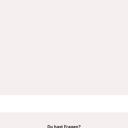
VIANIA 171424 Soft-BH Minimizer bügellos breite
Komfortträger Rita Farbe Cream
23,99 €
Du hast Fragen?