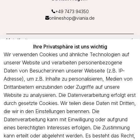
+49 7473 94350
onlineshop@viania.de
Mein Konto
Ihre Privatsphäre ist uns wichtig
Service
Wir verwenden Cookies und ähnliche Technologien auf
unserer Website und verarbeiten personenbezogene
Unternehmen
Daten von Besucher:innen unserer Webseite (z.B. IP-
Adresse), um z.B. Inhalte zu personalisieren, Medien von
Drittanbietern einzubinden oder Zugriffe auf unsere
Newsletter
Website zu analysieren. Die Datenverarbeitung erfolgt erst
Freue dich über 5€ Rabatt bei deiner nächsten Bestellung und
durch gesetzte Cookies. Wir teilen diese Daten mit Dritten,
profitiere von Angeboten.
die wir in den Einstellungen benennen. Die
Datenverarbeitung kann mit Einwilligung oder aufgrund
eines berechtigten Interesses erfolgen. Die Zustimmung
Newsletter abonnieren
kann erteilt oder abgelehnt werden. Es besteht das Recht,