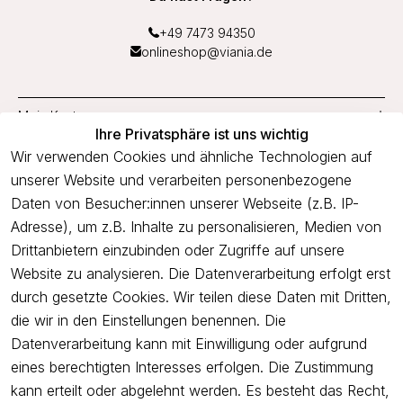
+49 7473 94350
onlineshop@viania.de
Mein Konto
Ihre Privatsphäre ist uns wichtig
Service
Wir verwenden Cookies und ähnliche Technologien auf
unserer Website und verarbeiten personenbezogene
Unternehmen
Daten von Besucher:innen unserer Webseite (z.B. IP-
Adresse), um z.B. Inhalte zu personalisieren, Medien von
Drittanbietern einzubinden oder Zugriffe auf unsere
Newsletter
Website zu analysieren. Die Datenverarbeitung erfolgt erst
Freue dich über 5€ Rabatt bei deiner nächsten Bestellung und
durch gesetzte Cookies. Wir teilen diese Daten mit Dritten,
profitiere von Angeboten.
die wir in den Einstellungen benennen. Die
Datenverarbeitung kann mit Einwilligung oder aufgrund
eines berechtigten Interesses erfolgen. Die Zustimmung
Newsletter abonnieren
kann erteilt oder abgelehnt werden. Es besteht das Recht,