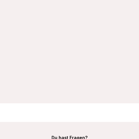
VIANIA 171424 Soft-BH Minimizer bügellos breite
Komfortträger Rita Farbe Cream
23,99 €
Du hast Fragen?