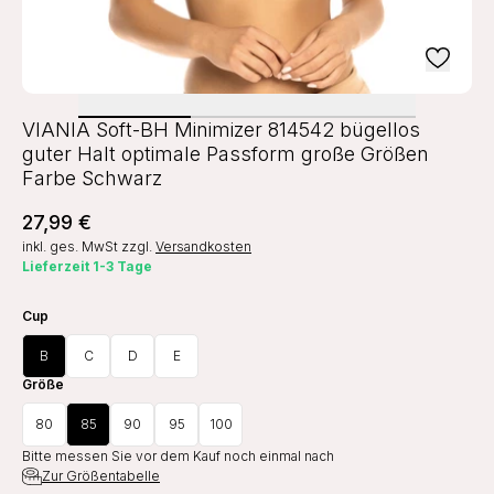
VIANIA Soft-BH Minimizer 814542 bügellos
guter Halt optimale Passform große Größen
Farbe Schwarz
27,99 €
inkl. ges. MwSt
zzgl.
Versandkosten
Lieferzeit 1-3 Tage
Cup
B
C
D
E
Größe
80
85
90
95
100
Bitte messen Sie vor dem Kauf noch einmal nach
Zur Größentabelle