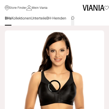
Store Finder
Mein Viania
BHs
Kollektionen
Unterteile
BH-Hemden