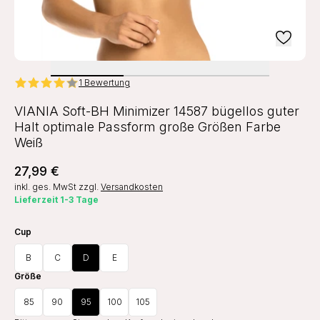
1 Bewertung
VIANIA Soft-BH Minimizer 14587 bügellos guter
Halt optimale Passform große Größen Farbe
Weiß
27,99 €
inkl. ges. MwSt
zzgl.
Versandkosten
Lieferzeit 1-3 Tage
Cup
B
C
D
E
Größe
85
90
95
100
105