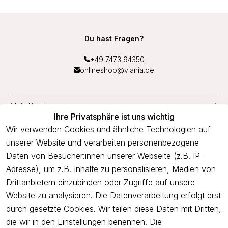
Du hast Fragen?
+49 7473 94350
onlineshop@viania.de
Mein Konto
Ihre Privatsphäre ist uns wichtig
Service
Wir verwenden Cookies und ähnliche Technologien auf
unserer Website und verarbeiten personenbezogene
Unternehmen
Daten von Besucher:innen unserer Webseite (z.B. IP-
Adresse), um z.B. Inhalte zu personalisieren, Medien von
Drittanbietern einzubinden oder Zugriffe auf unsere
Newsletter
Website zu analysieren. Die Datenverarbeitung erfolgt erst
Freue dich über 5€ Rabatt bei deiner nächsten Bestellung und
durch gesetzte Cookies. Wir teilen diese Daten mit Dritten,
profitiere von Angeboten.
die wir in den Einstellungen benennen. Die