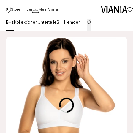
Store Finder
Mein Viania
BHs
Kollektionen
Unterteile
BH-Hemden