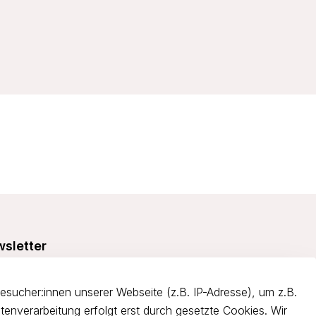
sletter
e dich über 5€ Rabatt bei deiner nächsten Bestellung und
itiere von Angeboten.
ucher:innen unserer Webseite (z.B. IP-Adresse), um z.B.
tenverarbeitung erfolgt erst durch gesetzte Cookies. Wir