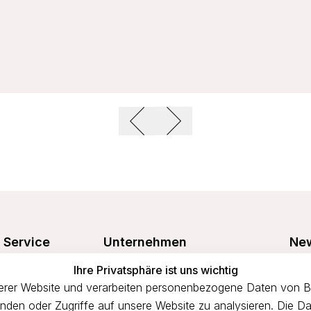
Service
Unternehmen
New
Freu
Ihre Privatsphäre ist uns wichtig
Größentabelle
Über uns
prof
rer Website und verarbeiten personenbezogene Daten von Bes
n
Waschanleitung
Impressum
binden oder Zugriffe auf unsere Website zu analysieren. Die Da
Versandkosten
AGB