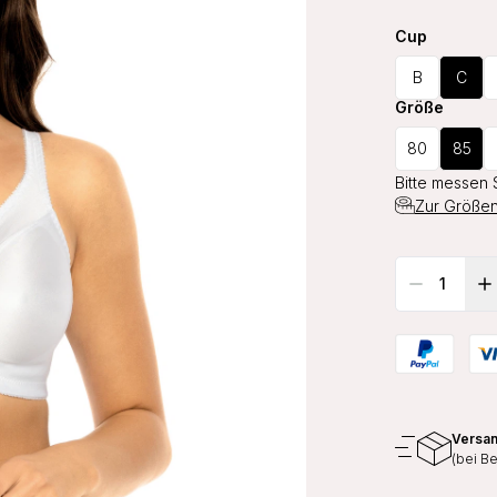
Cup
B
C
Größe
80
85
Bitte messen 
Zur Größen
Versan
(bei B