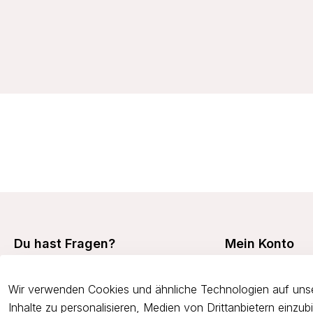
23,99 €
Du hast Fragen?
Mein Konto
Mein Konto
+49 7473 94350
Wir verwenden Cookies und ähnliche Technologien auf unse
Meine Bestellunge
onlineshop@viania.de
Inhalte zu personalisieren, Medien von Drittanbietern einzu
Retouren