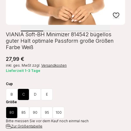
VIANIA Soft-BH Minimizer 814542 bügellos
guter Halt optimale Passform große Größen
Farbe Weiß
27,99 €
inkl. ges. MwSt
zzgl.
Versandkosten
Lieferzeit 1-3 Tage
Cup
B
C
D
E
Größe
80
85
90
95
100
Bitte messen Sie vor dem Kauf noch einmal nach
Zur Größentabelle