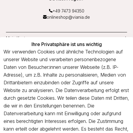
+49 7473 94350
onlineshop@viania.de
Mein Konto
Ihre Privatsphäre ist uns wichtig
Service
Wir verwenden Cookies und ähnliche Technologien auf
unserer Website und verarbeiten personenbezogene
Unternehmen
Daten von Besucher:innen unserer Webseite (z.B. IP-
Adresse), um z.B. Inhalte zu personalisieren, Medien von
Drittanbietern einzubinden oder Zugriffe auf unsere
Newsletter
Website zu analysieren. Die Datenverarbeitung erfolgt erst
Freue dich über 5€ Rabatt bei deiner nächsten Bestellung und
durch gesetzte Cookies. Wir teilen diese Daten mit Dritten,
profitiere von Angeboten.
die wir in den Einstellungen benennen. Die
Datenverarbeitung kann mit Einwilligung oder aufgrund
eines berechtigten Interesses erfolgen. Die Zustimmung
Newsletter abonnieren
kann erteilt oder abgelehnt werden. Es besteht das Recht,