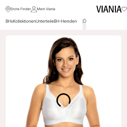
Store Finder
Mein Viania
BHs
Kollektionen
Unterteile
BH-Hemden