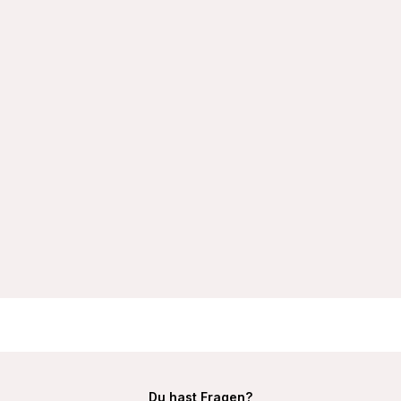
VIANIA 171424 Soft-BH Minimizer bügellos breite
Komfortträger Rita Farbe Cream
23,99 €
Du hast Fragen?