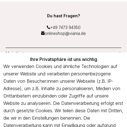
Du hast Fragen?
+49 7473 94350
onlineshop@viania.de
Mein Konto
Ihre Privatsphäre ist uns wichtig
Service
Wir verwenden Cookies und ähnliche Technologien auf
unserer Website und verarbeiten personenbezogene
Unternehmen
Daten von Besucher:innen unserer Webseite (z.B. IP-
Adresse), um z.B. Inhalte zu personalisieren, Medien von
Drittanbietern einzubinden oder Zugriffe auf unsere
Newsletter
Website zu analysieren. Die Datenverarbeitung erfolgt erst
Freue dich über 5€ Rabatt bei deiner nächsten Bestellung und
durch gesetzte Cookies. Wir teilen diese Daten mit Dritten,
profitiere von Angeboten.
die wir in den Einstellungen benennen. Die
Datenverarbeitung kann mit Einwilligung oder aufgrund