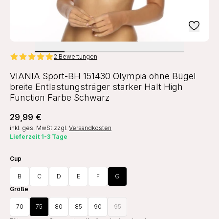
2 Bewertungen
VIANIA Sport-BH 151430 Olympia ohne Bügel
breite Entlastungsträger starker Halt High
Function Farbe Schwarz
29,99 €
inkl. ges. MwSt
zzgl.
Versandkosten
Lieferzeit 1-3 Tage
Cup
B
C
D
E
F
G
Größe
70
75
80
85
90
95