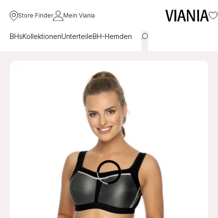
Store Finder
Mein Viania
BHs
Kollektionen
Unterteile
BH-Hemden