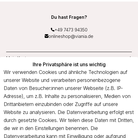
Du hast Fragen?
+49 7473 94350
onlineshop@viania.de
Mein Konto
Ihre Privatsphäre ist uns wichtig
Service
Wir verwenden Cookies und ähnliche Technologien auf
unserer Website und verarbeiten personenbezogene
Unternehmen
Daten von Besucher:innen unserer Webseite (z.B. IP-
Adresse), um z.B. Inhalte zu personalisieren, Medien von
Drittanbietern einzubinden oder Zugriffe auf unsere
Newsletter
Website zu analysieren. Die Datenverarbeitung erfolgt erst
Freue dich über 5€ Rabatt bei deiner nächsten Bestellung und
durch gesetzte Cookies. Wir teilen diese Daten mit Dritten,
profitiere von Angeboten.
die wir in den Einstellungen benennen. Die
Datenverarbeitung kann mit Einwilligung oder aufgrund