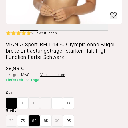
2 Bewertungen
VIANIA Sport-BH 151430 Olympia ohne Bügel
breite Entlastungsträger starker Halt High
Function Farbe Schwarz
29,99 €
inkl. ges. MwSt
zzgl.
Versandkosten
Lieferzeit 1-3 Tage
Cup
B
C
D
E
F
G
Größe
70
75
80
85
90
95