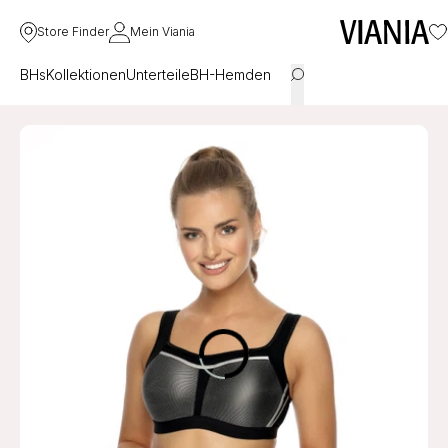
Store Finder
Mein Viania
BHs
Kollektionen
Unterteile
BH-Hemden