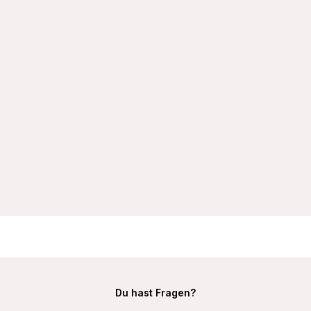
VIANIA BH-Hemd 101652 mit Bügel und gefütterten Cups
Farbe Cream
32,99 €
Du hast Fragen?