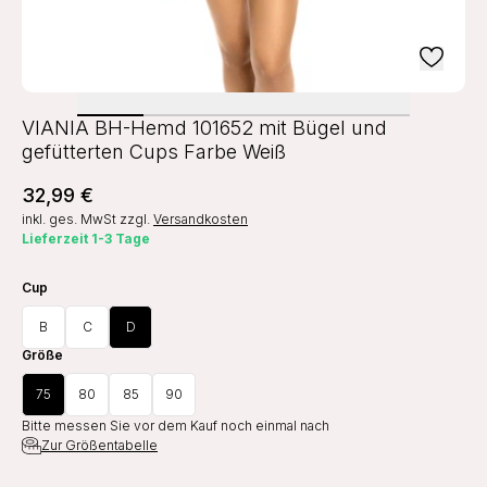
VIANIA BH-Hemd 101652 mit Bügel und
gefütterten Cups Farbe Weiß
32,99 €
inkl. ges. MwSt
zzgl.
Versandkosten
Lieferzeit 1-3 Tage
Cup
B
C
D
Größe
75
80
85
90
Bitte messen Sie vor dem Kauf noch einmal nach
Zur Größentabelle