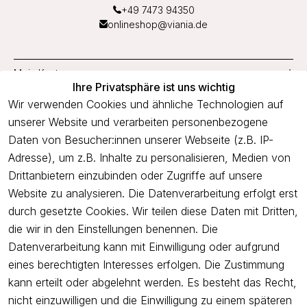
+49 7473 94350
onlineshop@viania.de
Mein Konto
Ihre Privatsphäre ist uns wichtig
Service
Wir verwenden Cookies und ähnliche Technologien auf
unserer Website und verarbeiten personenbezogene
Unternehmen
Daten von Besucher:innen unserer Webseite (z.B. IP-
Adresse), um z.B. Inhalte zu personalisieren, Medien von
Drittanbietern einzubinden oder Zugriffe auf unsere
Newsletter
Website zu analysieren. Die Datenverarbeitung erfolgt erst
Freue dich über 5€ Rabatt bei deiner nächsten Bestellung und
durch gesetzte Cookies. Wir teilen diese Daten mit Dritten,
profitiere von Angeboten.
die wir in den Einstellungen benennen. Die
Datenverarbeitung kann mit Einwilligung oder aufgrund
eines berechtigten Interesses erfolgen. Die Zustimmung
Newsletter abonnieren
kann erteilt oder abgelehnt werden. Es besteht das Recht,
nicht einzuwilligen und die Einwilligung zu einem späteren