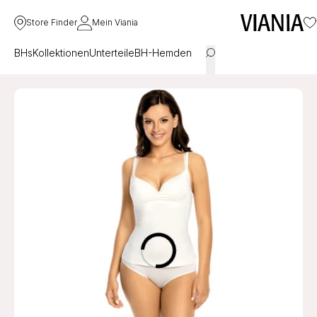
Store Finder
Mein Viania
BHs
Kollektionen
Unterteile
BH-Hemden