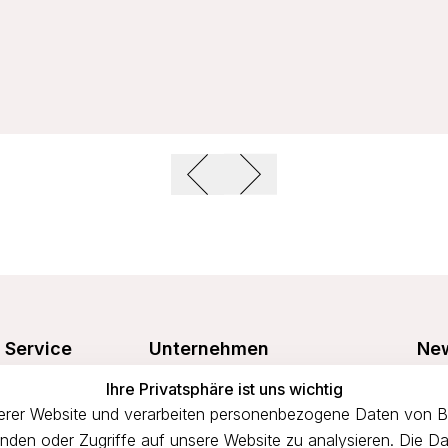
Service
Unternehmen
New
Freu
Ihre Privatsphäre ist uns wichtig
Größentabelle
Über uns
prof
rer Website und verarbeiten personenbezogene Daten von Bes
n
Waschanleitung
Impressum
binden oder Zugriffe auf unsere Website zu analysieren. Die Da
Versandkosten
AGB