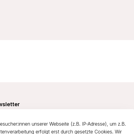
sletter
e dich über 5€ Rabatt bei deiner nächsten Bestellung und
itiere von Angeboten.
ucher:innen unserer Webseite (z.B. IP-Adresse), um z.B.
tenverarbeitung erfolgt erst durch gesetzte Cookies. Wir