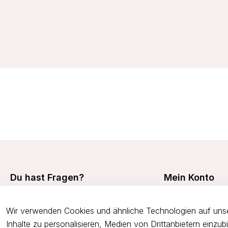
32,99 €
Du hast Fragen?
Mein Konto
Mein Konto
+49 7473 94350
Wir verwenden Cookies und ähnliche Technologien auf unse
Meine Bestellunge
onlineshop@viania.de
Inhalte zu personalisieren, Medien von Drittanbietern einzu
Retouren