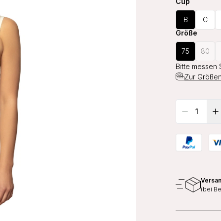
Cup
B
C
Größe
75
80
Bitte messen 
Zur Größen
Versan
(bei B