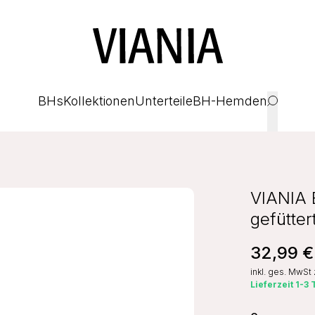
BHs
Kollektionen
Unterteile
BH-Hemden
VIANIA 
gefütte
32,99 €
inkl. ges. MwSt
Lieferzeit 1-3