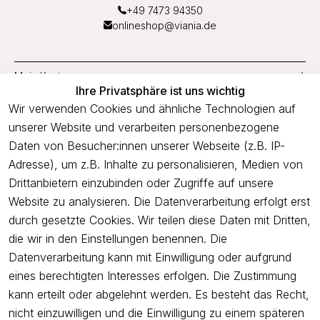
+49 7473 94350
onlineshop@viania.de
Mein Konto
Ihre Privatsphäre ist uns wichtig
Service
Wir verwenden Cookies und ähnliche Technologien auf
unserer Website und verarbeiten personenbezogene
Unternehmen
Daten von Besucher:innen unserer Webseite (z.B. IP-
Adresse), um z.B. Inhalte zu personalisieren, Medien von
Drittanbietern einzubinden oder Zugriffe auf unsere
Newsletter
Website zu analysieren. Die Datenverarbeitung erfolgt erst
Freue dich über 5€ Rabatt bei deiner nächsten Bestellung und
durch gesetzte Cookies. Wir teilen diese Daten mit Dritten,
profitiere von Angeboten.
die wir in den Einstellungen benennen. Die
Datenverarbeitung kann mit Einwilligung oder aufgrund
eines berechtigten Interesses erfolgen. Die Zustimmung
Newsletter abonnieren
kann erteilt oder abgelehnt werden. Es besteht das Recht,
nicht einzuwilligen und die Einwilligung zu einem späteren