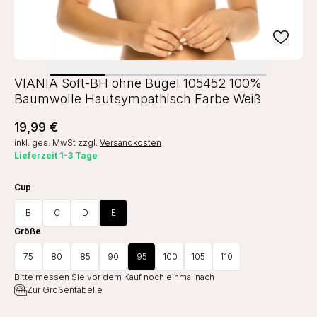
VIANIA Soft-BH ohne Bügel 105452 100%
Baumwolle Hautsympathisch Farbe Weiß
19,99 €
inkl. ges. MwSt
zzgl.
Versandkosten
Lieferzeit 1-3 Tage
Cup
B
C
D
E
Größe
75
80
85
90
95
100
105
110
Bitte messen Sie vor dem Kauf noch einmal nach
Zur Größentabelle