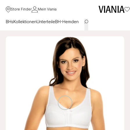
Store Finder
Mein Viania
BHs
Kollektionen
Unterteile
BH-Hemden