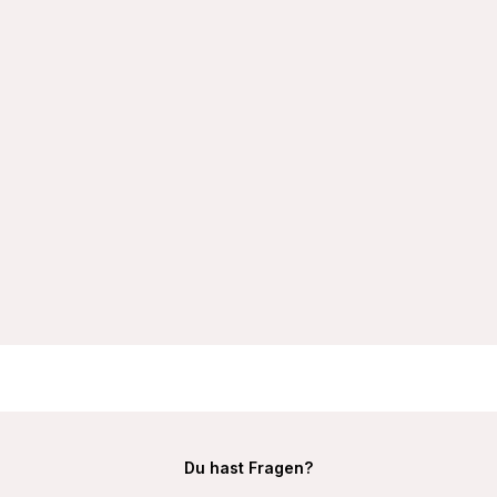
VIANIA Soft-BH ohne Bügel 105452 100% Baumwolle
Hautsympathisch Farbe Schwarz
19,99 €
Du hast Fragen?