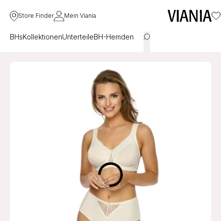
Store Finder
Mein Viania
BHs
Kollektionen
Unterteile
BH-Hemden