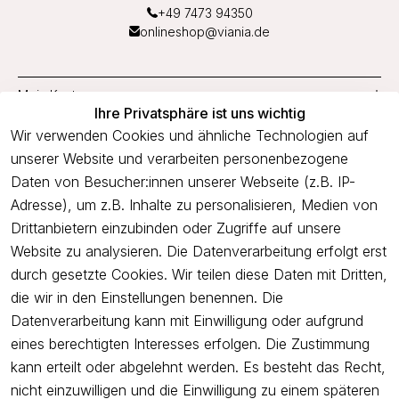
+49 7473 94350
onlineshop@viania.de
Mein Konto
Ihre Privatsphäre ist uns wichtig
Service
Wir verwenden Cookies und ähnliche Technologien auf
unserer Website und verarbeiten personenbezogene
Unternehmen
Daten von Besucher:innen unserer Webseite (z.B. IP-
Adresse), um z.B. Inhalte zu personalisieren, Medien von
Drittanbietern einzubinden oder Zugriffe auf unsere
Newsletter
Website zu analysieren. Die Datenverarbeitung erfolgt erst
Freue dich über 5€ Rabatt bei deiner nächsten Bestellung und
durch gesetzte Cookies. Wir teilen diese Daten mit Dritten,
profitiere von Angeboten.
die wir in den Einstellungen benennen. Die
Datenverarbeitung kann mit Einwilligung oder aufgrund
eines berechtigten Interesses erfolgen. Die Zustimmung
Newsletter abonnieren
kann erteilt oder abgelehnt werden. Es besteht das Recht,
nicht einzuwilligen und die Einwilligung zu einem späteren