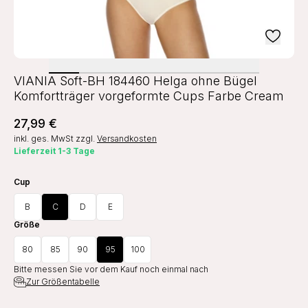
VIANIA Soft-BH 184460 Helga ohne Bügel
Komfortträger vorgeformte Cups Farbe Cream
27,99 €
inkl. ges. MwSt
zzgl.
Versandkosten
Lieferzeit 1-3 Tage
Cup
B
C
D
E
Größe
80
85
90
95
100
Bitte messen Sie vor dem Kauf noch einmal nach
Zur Größentabelle