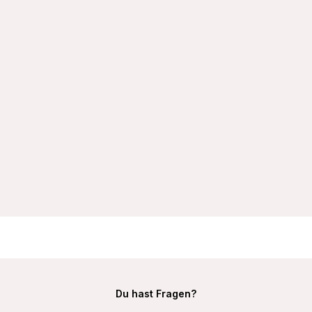
VIANIA Soft-BH ohne Bügel 105452 100% Baumwolle
Hautsympathisch Farbe Schwarz
19,99 €
Du hast Fragen?