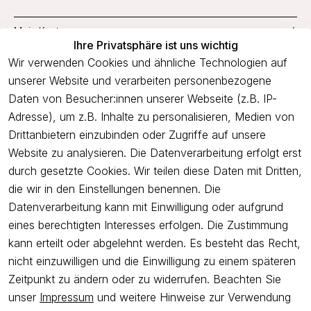
Mein Konto
Ihre Privatsphäre ist uns wichtig
Service
Wir verwenden Cookies und ähnliche Technologien auf
unserer Website und verarbeiten personenbezogene
Unternehmen
Daten von Besucher:innen unserer Webseite (z.B. IP-
Adresse), um z.B. Inhalte zu personalisieren, Medien von
Drittanbietern einzubinden oder Zugriffe auf unsere
Newsletter
Website zu analysieren. Die Datenverarbeitung erfolgt erst
Freue dich über 5€ Rabatt bei deiner nächsten Bestellung und
durch gesetzte Cookies. Wir teilen diese Daten mit Dritten,
profitiere von Angeboten.
die wir in den Einstellungen benennen. Die
Datenverarbeitung kann mit Einwilligung oder aufgrund
eines berechtigten Interesses erfolgen. Die Zustimmung
Newsletter abonnieren
kann erteilt oder abgelehnt werden. Es besteht das Recht,
nicht einzuwilligen und die Einwilligung zu einem späteren
Ich bestätige hiermit, dass ich die
Datenschutzerklärung
gelesen
Zeitpunkt zu ändern oder zu widerrufen. Beachten Sie
habe. Ich kann meine Einwilligung jederzeit widerrufen.
unser
Impressum
und weitere Hinweise zur Verwendung