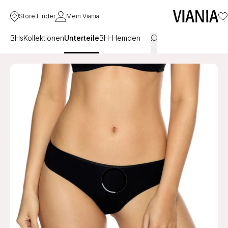
Store Finder
Mein Viania
BHs
Kollektionen
Unterteile
BH-Hemden