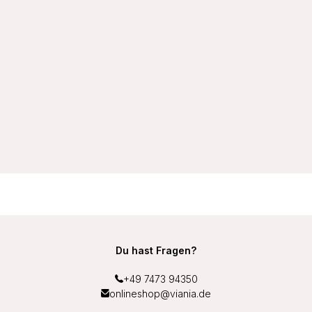
VIANIA Brasil Slip Brasiliano 204260 Leni Farbe Weiß
14,99 €
Du hast Fragen?
+49 7473 94350
onlineshop@viania.de