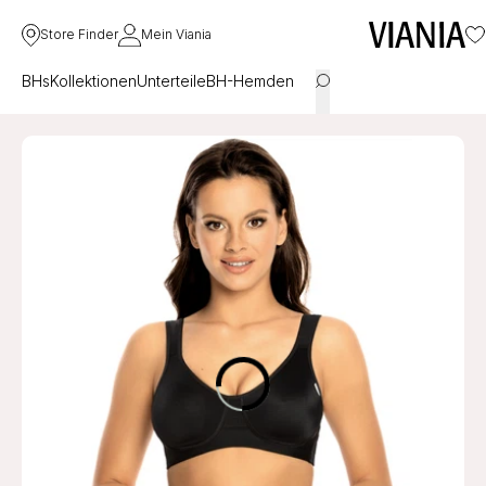
Store Finder
Mein Viania
BHs
Kollektionen
Unterteile
BH-Hemden