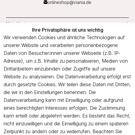
onlineshop@viania.de
Mein Konto
Ihre Privatsphäre ist uns wichtig
Service
Wir verwenden Cookies und ähnliche Technologien auf
unserer Website und verarbeiten personenbezogene
Unternehmen
Daten von Besucher:innen unserer Webseite (z.B. IP-
Adresse), um z.B. Inhalte zu personalisieren, Medien von
Drittanbietern einzubinden oder Zugriffe auf unsere
Newsletter
Website zu analysieren. Die Datenverarbeitung erfolgt erst
Freue dich über 5€ Rabatt bei deiner nächsten Bestellung und
durch gesetzte Cookies. Wir teilen diese Daten mit Dritten,
profitiere von Angeboten.
die wir in den Einstellungen benennen. Die
Datenverarbeitung kann mit Einwilligung oder aufgrund
eines berechtigten Interesses erfolgen. Die Zustimmung
Newsletter abonnieren
kann erteilt oder abgelehnt werden. Es besteht das Recht,
nicht einzuwilligen und die Einwilligung zu einem späteren
Ich bestätige hiermit, dass ich die
Datenschutzerklärung
gelesen
Zeitpunkt zu ändern oder zu widerrufen. Beachten Sie
habe. Ich kann meine Einwilligung jederzeit widerrufen.