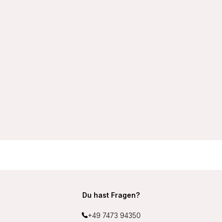
VIANIA Wellness-BH Sport-BH 14750 soft ohne Bügel
schnelltrocknend mit Unterbrustband aus Frottee Middle
Function Farbe Schwarz
27,99 €
Du hast Fragen?
+49 7473 94350