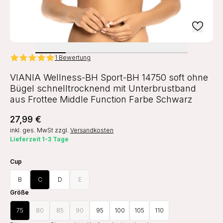
1 Bewertung
VIANIA Wellness-BH Sport-BH 14750 soft ohne
Bügel schnelltrocknend mit Unterbrustband
aus Frottee Middle Function Farbe Schwarz
27,99 €
inkl. ges. MwSt
zzgl.
Versandkosten
Lieferzeit 1-3 Tage
Cup
B
C
D
E
Größe
75
80
85
90
95
100
105
110