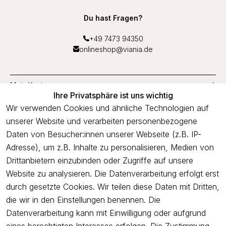
Du hast Fragen?
+49 7473 94350
onlineshop@viania.de
Mein Konto
Ihre Privatsphäre ist uns wichtig
Service
Wir verwenden Cookies und ähnliche Technologien auf
unserer Website und verarbeiten personenbezogene
Unternehmen
Daten von Besucher:innen unserer Webseite (z.B. IP-
Adresse), um z.B. Inhalte zu personalisieren, Medien von
Drittanbietern einzubinden oder Zugriffe auf unsere
Newsletter
Website zu analysieren. Die Datenverarbeitung erfolgt erst
Freue dich über 5€ Rabatt bei deiner nächsten Bestellung und
durch gesetzte Cookies. Wir teilen diese Daten mit Dritten,
profitiere von Angeboten.
die wir in den Einstellungen benennen. Die
Datenverarbeitung kann mit Einwilligung oder aufgrund