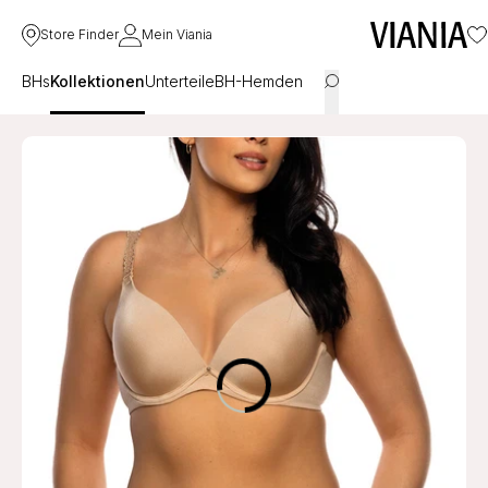
Store Finder
Mein Viania
BHs
Kollektionen
Unterteile
BH-Hemden