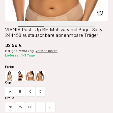
VIANIA Push-Up BH Multiway mit Bügel Sally
244458 austauschbare abnehmbare Träger
32,99 €
inkl. ges. MwSt
zzgl.
Versandkosten
Lieferzeit 1-3 Tage
Farbe
Cup
A
B
C
D
Größe
70
75
80
85
90