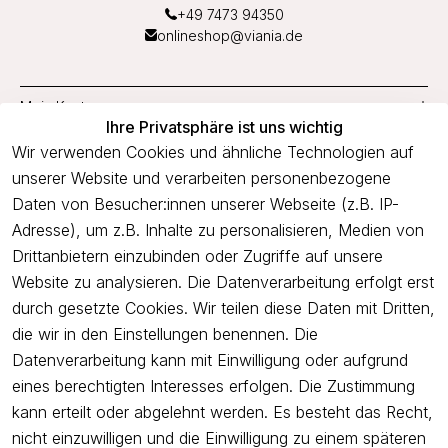
+49 7473 94350
onlineshop@viania.de
Mein Konto
Ihre Privatsphäre ist uns wichtig
Service
Wir verwenden Cookies und ähnliche Technologien auf
unserer Website und verarbeiten personenbezogene
Unternehmen
Daten von Besucher:innen unserer Webseite (z.B. IP-
Adresse), um z.B. Inhalte zu personalisieren, Medien von
Drittanbietern einzubinden oder Zugriffe auf unsere
Newsletter
Website zu analysieren. Die Datenverarbeitung erfolgt erst
Freue dich über 5€ Rabatt bei deiner nächsten Bestellung und
durch gesetzte Cookies. Wir teilen diese Daten mit Dritten,
profitiere von Angeboten.
die wir in den Einstellungen benennen. Die
Datenverarbeitung kann mit Einwilligung oder aufgrund
eines berechtigten Interesses erfolgen. Die Zustimmung
Newsletter abonnieren
kann erteilt oder abgelehnt werden. Es besteht das Recht,
nicht einzuwilligen und die Einwilligung zu einem späteren