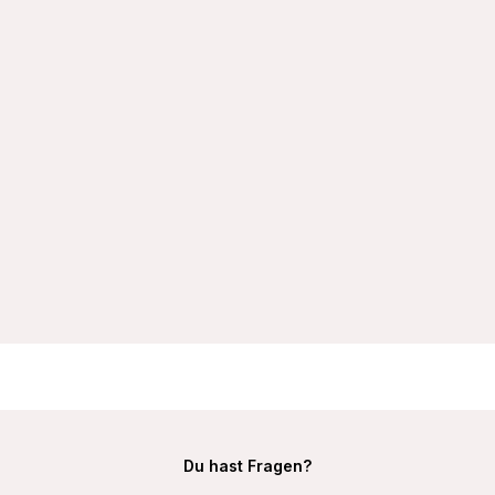
VIANIA Soft-BH ohne Bügel 105452 100% Baumwolle
Hautsympathisch Farbe Schwarz
19,99 €
Du hast Fragen?