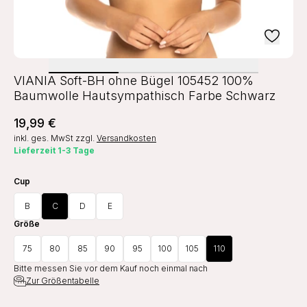
VIANIA Soft-BH ohne Bügel 105452 100%
Baumwolle Hautsympathisch Farbe Schwarz
19,99 €
inkl. ges. MwSt
zzgl.
Versandkosten
Lieferzeit 1-3 Tage
Cup
B
C
D
E
Größe
75
80
85
90
95
100
105
110
Bitte messen Sie vor dem Kauf noch einmal nach
Zur Größentabelle