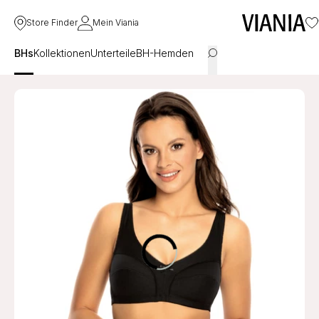
Store Finder
Mein Viania
BHs
Kollektionen
Unterteile
BH-Hemden