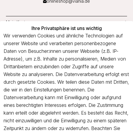
onlineshop@viania.de
Mein Konto
Ihre Privatsphäre ist uns wichtig
Service
Wir verwenden Cookies und ähnliche Technologien auf
unserer Website und verarbeiten personenbezogene
Unternehmen
Daten von Besucher:innen unserer Webseite (z.B. IP-
Adresse), um z.B. Inhalte zu personalisieren, Medien von
Drittanbietern einzubinden oder Zugriffe auf unsere
Newsletter
Website zu analysieren. Die Datenverarbeitung erfolgt erst
Freue dich über 5€ Rabatt bei deiner nächsten Bestellung und
durch gesetzte Cookies. Wir teilen diese Daten mit Dritten,
profitiere von Angeboten.
die wir in den Einstellungen benennen. Die
Datenverarbeitung kann mit Einwilligung oder aufgrund
eines berechtigten Interesses erfolgen. Die Zustimmung
Newsletter abonnieren
kann erteilt oder abgelehnt werden. Es besteht das Recht,
nicht einzuwilligen und die Einwilligung zu einem späteren
Ich bestätige hiermit, dass ich die
Datenschutzerklärung
gelesen
Zeitpunkt zu ändern oder zu widerrufen. Beachten Sie
habe. Ich kann meine Einwilligung jederzeit widerrufen.