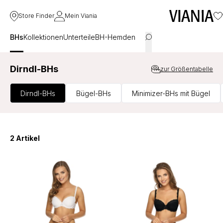
Store Finder
Mein Viania
BHs
Kollektionen
Unterteile
BH-Hemden
Dirndl-BHs
zur Größentabelle
Dirndl-BHs
Bügel-BHs
Minimizer-BHs mit Bügel
2 Artikel