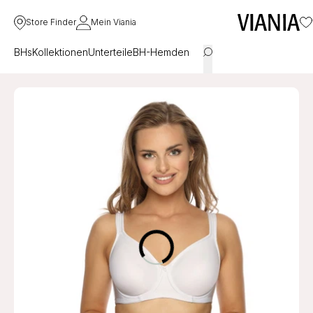
Store Finder
Mein Viania
BHs
Kollektionen
Unterteile
BH-Hemden