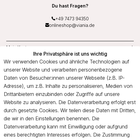
Du hast Fragen?
+49 7473 94350
onlineshop@viania.de
Mein Konto
Ihre Privatsphäre ist uns wichtig
Service
Wir verwenden Cookies und ähnliche Technologien auf
unserer Website und verarbeiten personenbezogene
Unternehmen
Daten von Besucher:innen unserer Webseite (z.B. IP-
Adresse), um z.B. Inhalte zu personalisieren, Medien von
Drittanbietern einzubinden oder Zugriffe auf unsere
Newsletter
Website zu analysieren. Die Datenverarbeitung erfolgt erst
Freue dich über 5€ Rabatt bei deiner nächsten Bestellung und
durch gesetzte Cookies. Wir teilen diese Daten mit Dritten,
profitiere von Angeboten.
die wir in den Einstellungen benennen. Die
Datenverarbeitung kann mit Einwilligung oder aufgrund
eines berechtigten Interesses erfolgen. Die Zustimmung