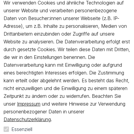
Service
Wir verwenden Cookies und ähnliche Technologien auf
unserer Website und verarbeiten personenbezogene
Unternehmen
Daten von Besucher:innen unserer Webseite (z.B. IP-
Adresse), um z.B. Inhalte zu personalisieren, Medien von
Drittanbietern einzubinden oder Zugriffe auf unsere
Newsletter
Website zu analysieren. Die Datenverarbeitung erfolgt erst
Freue dich über 5€ Rabatt bei deiner nächsten Bestellung und
durch gesetzte Cookies. Wir teilen diese Daten mit Dritten,
profitiere von Angeboten.
die wir in den Einstellungen benennen. Die
Datenverarbeitung kann mit Einwilligung oder aufgrund
eines berechtigten Interesses erfolgen. Die Zustimmung
Newsletter abonnieren
kann erteilt oder abgelehnt werden. Es besteht das Recht,
nicht einzuwilligen und die Einwilligung zu einem späteren
Ich bestätige hiermit, dass ich die
Datenschutzerklärung
gelesen
Zeitpunkt zu ändern oder zu widerrufen. Beachten Sie
habe. Ich kann meine Einwilligung jederzeit widerrufen.
unser
Impressum
und weitere Hinweise zur Verwendung
personenbezogener Daten in unserer
Impressum
AGB
Widerrufsrecht
Widerrufsformular
Datenschutzerklärung
.
Datenschutzerklärung
Essenziell
*