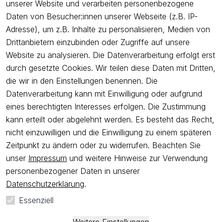
unserer Website und verarbeiten personenbezogene
Unternehmen
Daten von Besucher:innen unserer Webseite (z.B. IP-
Adresse), um z.B. Inhalte zu personalisieren, Medien von
Drittanbietern einzubinden oder Zugriffe auf unsere
Newsletter
Website zu analysieren. Die Datenverarbeitung erfolgt erst
Freue dich über 5€ Rabatt bei deiner nächsten Bestellung und
durch gesetzte Cookies. Wir teilen diese Daten mit Dritten,
profitiere von Angeboten.
die wir in den Einstellungen benennen. Die
Datenverarbeitung kann mit Einwilligung oder aufgrund
eines berechtigten Interesses erfolgen. Die Zustimmung
Newsletter abonnieren
kann erteilt oder abgelehnt werden. Es besteht das Recht,
nicht einzuwilligen und die Einwilligung zu einem späteren
Ich bestätige hiermit, dass ich die
Datenschutzerklärung
gelesen
Zeitpunkt zu ändern oder zu widerrufen. Beachten Sie
habe. Ich kann meine Einwilligung jederzeit widerrufen.
unser
Impressum
und weitere Hinweise zur Verwendung
personenbezogener Daten in unserer
Impressum
AGB
Widerrufsrecht
Widerrufsformular
Datenschutzerklärung
.
Datenschutzerklärung
Essenziell
*
Alle Preise sind
inkl. ges. MwSt
und zzgl.
Versandkosten
.
**
Kostenloser Versand ab 50 EUR Bestellwert nur innerhalb