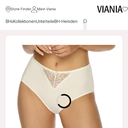
Store Finder
Mein Viania
BHs
Kollektionen
Unterteile
BH-Hemden