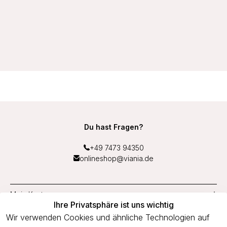
VIANIA Taillenslip 184260 hoch super Tragekomfort Helga
Farbe Graphite Grau
13,99 €
Du hast Fragen?
+49 7473 94350
onlineshop@viania.de
Mein Konto
Ihre Privatsphäre ist uns wichtig
Service
Wir verwenden Cookies und ähnliche Technologien auf