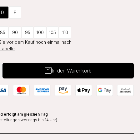
D
E
85
90
95
100
105
110
Sie vor dem Kauf noch einmal nach
tabelle
In den Warenkorb
d erfolgt am gleichen Tag
estellungen werktags bis 14 Uhr)