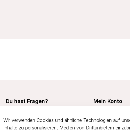
19,99 €
Du hast Fragen?
Mein Konto
Mein Konto
+49 7473 94350
Wir verwenden Cookies und ähnliche Technologien auf unse
Meine Bestellunge
onlineshop@viania.de
Inhalte zu personalisieren, Medien von Drittanbietern einzu
Retouren