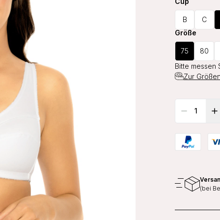
Cup
B
C
Größe
75
80
Bitte messen 
Zur Größen
Versan
(bei B