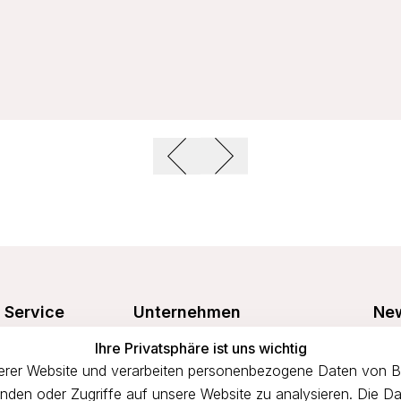
Service
Unternehmen
New
Freu
Ihre Privatsphäre ist uns wichtig
Größentabelle
Über uns
prof
rer Website und verarbeiten personenbezogene Daten von Bes
n
Waschanleitung
Impressum
binden oder Zugriffe auf unsere Website zu analysieren. Die Da
Versandkosten
AGB