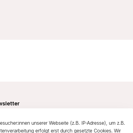
sletter
e dich über 5€ Rabatt bei deiner nächsten Bestellung und
itiere von Angeboten.
ucher:innen unserer Webseite (z.B. IP-Adresse), um z.B.
tenverarbeitung erfolgt erst durch gesetzte Cookies. Wir