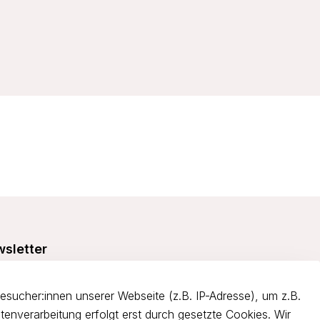
sletter
e dich über 5€ Rabatt bei deiner nächsten Bestellung und
itiere von Angeboten.
ucher:innen unserer Webseite (z.B. IP-Adresse), um z.B.
tenverarbeitung erfolgt erst durch gesetzte Cookies. Wir