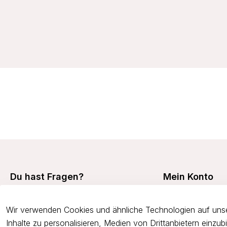
19,99 €
Du hast Fragen?
Mein Konto
Mein Konto
+49 7473 94350
Wir verwenden Cookies und ähnliche Technologien auf unse
Meine Bestellunge
onlineshop@viania.de
Inhalte zu personalisieren, Medien von Drittanbietern einzu
Retouren