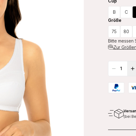
Cup
B
C
Größe
75
80
Bitte messen 
Zur Größen
Versan
(bei B