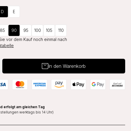
D
E
85
90
95
100
105
110
Sie vor dem Kauf noch einmal nach
tabelle
In den Warenkorb
d erfolgt am gleichen Tag
estellungen werktags bis 14 Uhr)