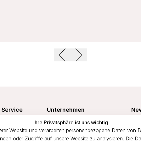
Service
Unternehmen
New
Freu
Ihre Privatsphäre ist uns wichtig
Größentabelle
Über uns
prof
rer Website und verarbeiten personenbezogene Daten von Bes
n
Waschanleitung
Impressum
binden oder Zugriffe auf unsere Website zu analysieren. Die Da
Versandkosten
AGB