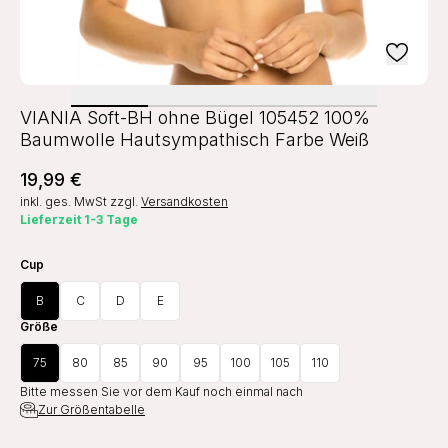
VIANIA Soft-BH ohne Bügel 105452 100%
Baumwolle Hautsympathisch Farbe Weiß
19,99 €
inkl. ges. MwSt
zzgl.
Versandkosten
Lieferzeit 1-3 Tage
Cup
B
C
D
E
Größe
75
80
85
90
95
100
105
110
Bitte messen Sie vor dem Kauf noch einmal nach
Zur Größentabelle