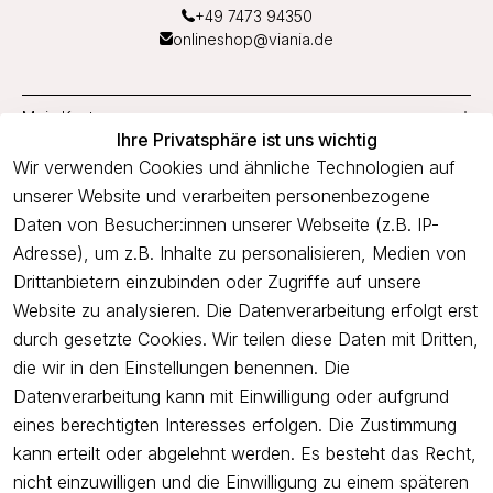
+49 7473 94350
onlineshop@viania.de
Mein Konto
Ihre Privatsphäre ist uns wichtig
Service
Wir verwenden Cookies und ähnliche Technologien auf
unserer Website und verarbeiten personenbezogene
Unternehmen
Daten von Besucher:innen unserer Webseite (z.B. IP-
Adresse), um z.B. Inhalte zu personalisieren, Medien von
Drittanbietern einzubinden oder Zugriffe auf unsere
Newsletter
Website zu analysieren. Die Datenverarbeitung erfolgt erst
Freue dich über 5€ Rabatt bei deiner nächsten Bestellung und
durch gesetzte Cookies. Wir teilen diese Daten mit Dritten,
profitiere von Angeboten.
die wir in den Einstellungen benennen. Die
Datenverarbeitung kann mit Einwilligung oder aufgrund
eines berechtigten Interesses erfolgen. Die Zustimmung
Newsletter abonnieren
kann erteilt oder abgelehnt werden. Es besteht das Recht,
nicht einzuwilligen und die Einwilligung zu einem späteren