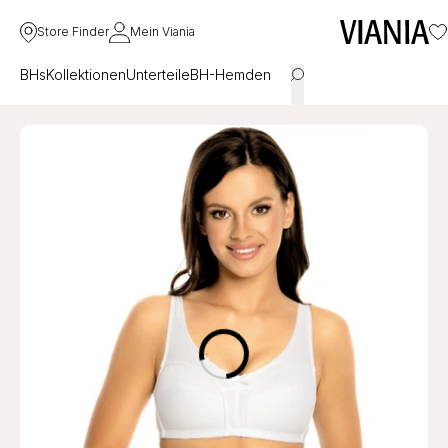
Store Finder
Mein Viania
BHs
Kollektionen
Unterteile
BH-Hemden