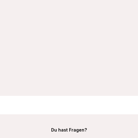
VIANIA Soft-BH ohne Bügel 105452 100% Baumwolle
Hautsympathisch Farbe Schwarz
19,99 €
Du hast Fragen?