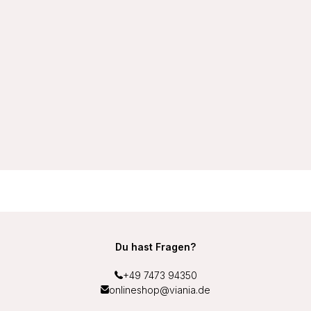
VIANIA Soft-BH ohne Bügel 105452 100% Baumwolle
Hautsympathisch Farbe Schwarz
19,99 €
Du hast Fragen?
+49 7473 94350
onlineshop@viania.de