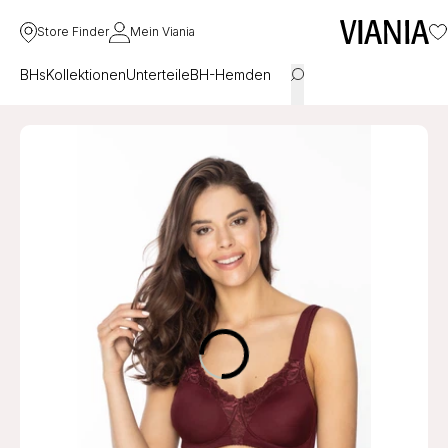
Store Finder
Mein Viania
BHs
Kollektionen
Unterteile
BH-Hemden