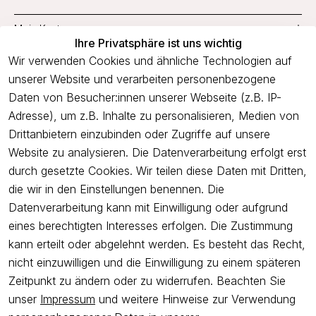
Mein Konto
Ihre Privatsphäre ist uns wichtig
Service
Wir verwenden Cookies und ähnliche Technologien auf
unserer Website und verarbeiten personenbezogene
Unternehmen
Daten von Besucher:innen unserer Webseite (z.B. IP-
Adresse), um z.B. Inhalte zu personalisieren, Medien von
Drittanbietern einzubinden oder Zugriffe auf unsere
Newsletter
Website zu analysieren. Die Datenverarbeitung erfolgt erst
Freue dich über 5€ Rabatt bei deiner nächsten Bestellung und
durch gesetzte Cookies. Wir teilen diese Daten mit Dritten,
profitiere von Angeboten.
die wir in den Einstellungen benennen. Die
Datenverarbeitung kann mit Einwilligung oder aufgrund
eines berechtigten Interesses erfolgen. Die Zustimmung
Newsletter abonnieren
kann erteilt oder abgelehnt werden. Es besteht das Recht,
nicht einzuwilligen und die Einwilligung zu einem späteren
Ich bestätige hiermit, dass ich die
Datenschutzerklärung
gelesen
Zeitpunkt zu ändern oder zu widerrufen. Beachten Sie
habe. Ich kann meine Einwilligung jederzeit widerrufen.
unser
Impressum
und weitere Hinweise zur Verwendung