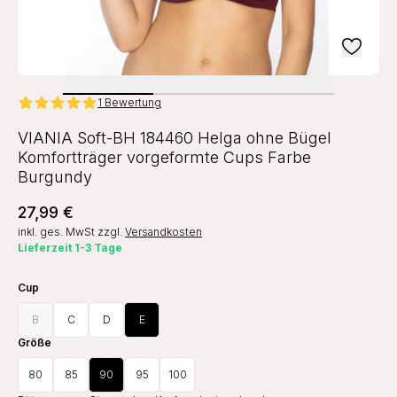
1 Bewertung
VIANIA Soft-BH 184460 Helga ohne Bügel
Komfortträger vorgeformte Cups Farbe
Burgundy
27,99 €
inkl. ges. MwSt
zzgl.
Versandkosten
Lieferzeit 1-3 Tage
Cup
B
C
D
E
Größe
80
85
90
95
100