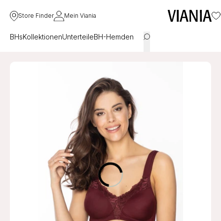
Store Finder
Mein Viania
BHs
Kollektionen
Unterteile
BH-Hemden