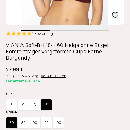
1 Bewertung
VIANIA Soft-BH 184460 Helga ohne Bügel
Komfortträger vorgeformte Cups Farbe
Burgundy
27,99 €
inkl. ges. MwSt
zzgl.
Versandkosten
Lieferzeit 1-3 Tage
Cup
B
C
D
E
Größe
80
85
90
95
100