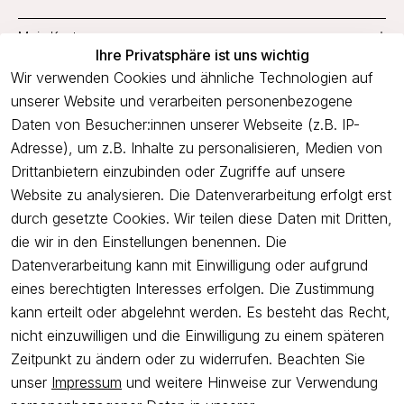
Mein Konto
Ihre Privatsphäre ist uns wichtig
Service
Wir verwenden Cookies und ähnliche Technologien auf
unserer Website und verarbeiten personenbezogene
Unternehmen
Daten von Besucher:innen unserer Webseite (z.B. IP-
Adresse), um z.B. Inhalte zu personalisieren, Medien von
Drittanbietern einzubinden oder Zugriffe auf unsere
Newsletter
Website zu analysieren. Die Datenverarbeitung erfolgt erst
Freue dich über 5€ Rabatt bei deiner nächsten Bestellung und
durch gesetzte Cookies. Wir teilen diese Daten mit Dritten,
profitiere von Angeboten.
die wir in den Einstellungen benennen. Die
Datenverarbeitung kann mit Einwilligung oder aufgrund
eines berechtigten Interesses erfolgen. Die Zustimmung
Newsletter abonnieren
kann erteilt oder abgelehnt werden. Es besteht das Recht,
nicht einzuwilligen und die Einwilligung zu einem späteren
Ich bestätige hiermit, dass ich die
Datenschutzerklärung
gelesen
Zeitpunkt zu ändern oder zu widerrufen. Beachten Sie
habe. Ich kann meine Einwilligung jederzeit widerrufen.
unser
Impressum
und weitere Hinweise zur Verwendung