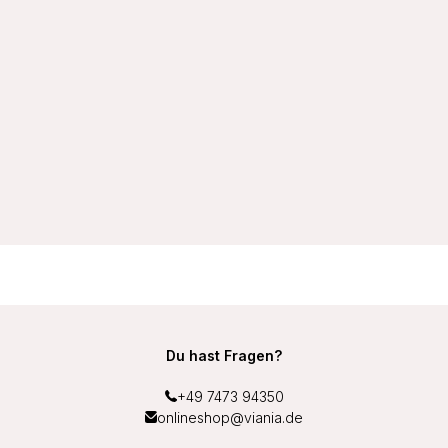
VIANIA Soft-BH ohne Bügel 105452 100% Baumwolle
Hautsympathisch Farbe Schwarz
19,99 €
Du hast Fragen?
+49 7473 94350
onlineshop@viania.de