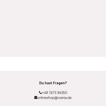
VIANIA Slip 221160 Jessy Mikrofaser hoher Tragekomfort in
verschiedenen Farben
13,99 €
Du hast Fragen?
+49 7473 94350
onlineshop@viania.de