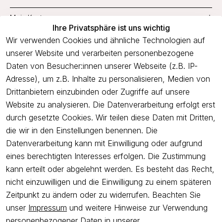
Mein Konto
Ihre Privatsphäre ist uns wichtig
Service
Wir verwenden Cookies und ähnliche Technologien auf
unserer Website und verarbeiten personenbezogene
Unternehmen
Daten von Besucher:innen unserer Webseite (z.B. IP-
Adresse), um z.B. Inhalte zu personalisieren, Medien von
Drittanbietern einzubinden oder Zugriffe auf unsere
Newsletter
Website zu analysieren. Die Datenverarbeitung erfolgt erst
Freue dich über 5€ Rabatt bei deiner nächsten Bestellung und
durch gesetzte Cookies. Wir teilen diese Daten mit Dritten,
profitiere von Angeboten.
die wir in den Einstellungen benennen. Die
Datenverarbeitung kann mit Einwilligung oder aufgrund
eines berechtigten Interesses erfolgen. Die Zustimmung
Newsletter abonnieren
kann erteilt oder abgelehnt werden. Es besteht das Recht,
nicht einzuwilligen und die Einwilligung zu einem späteren
Ich bestätige hiermit, dass ich die
Datenschutzerklärung
gelesen
Zeitpunkt zu ändern oder zu widerrufen. Beachten Sie
habe. Ich kann meine Einwilligung jederzeit widerrufen.
unser
Impressum
und weitere Hinweise zur Verwendung
personenbezogener Daten in unserer