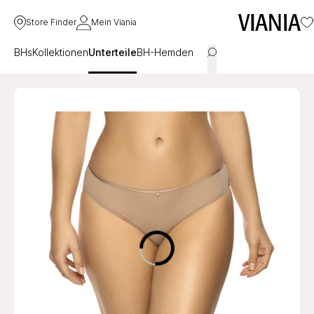
Store Finder
Mein Viania
BHs
Kollektionen
Unterteile
BH-Hemden