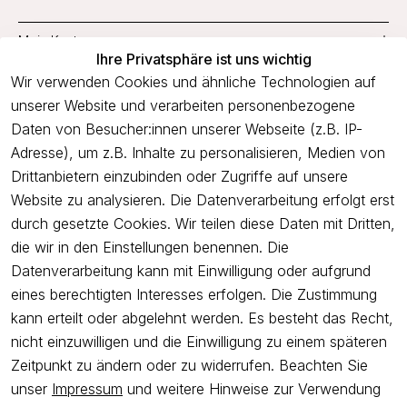
Mein Konto
Ihre Privatsphäre ist uns wichtig
Service
Wir verwenden Cookies und ähnliche Technologien auf
unserer Website und verarbeiten personenbezogene
Unternehmen
Daten von Besucher:innen unserer Webseite (z.B. IP-
Adresse), um z.B. Inhalte zu personalisieren, Medien von
Drittanbietern einzubinden oder Zugriffe auf unsere
Newsletter
Website zu analysieren. Die Datenverarbeitung erfolgt erst
Freue dich über 5€ Rabatt bei deiner nächsten Bestellung und
durch gesetzte Cookies. Wir teilen diese Daten mit Dritten,
profitiere von Angeboten.
die wir in den Einstellungen benennen. Die
Datenverarbeitung kann mit Einwilligung oder aufgrund
eines berechtigten Interesses erfolgen. Die Zustimmung
Newsletter abonnieren
kann erteilt oder abgelehnt werden. Es besteht das Recht,
nicht einzuwilligen und die Einwilligung zu einem späteren
Ich bestätige hiermit, dass ich die
Datenschutzerklärung
gelesen
Zeitpunkt zu ändern oder zu widerrufen. Beachten Sie
habe. Ich kann meine Einwilligung jederzeit widerrufen.
unser
Impressum
und weitere Hinweise zur Verwendung