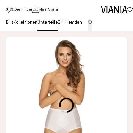
Store Finder
Mein Viania
BHs
Kollektionen
Unterteile
BH-Hemden