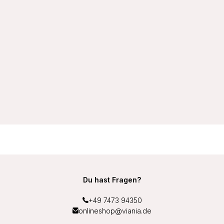
VIANIA Miederslip Light Control 147200 Baumwolle 95/5
Farbe Haut (Skin)
9,99 €
Du hast Fragen?
+49 7473 94350
onlineshop@viania.de