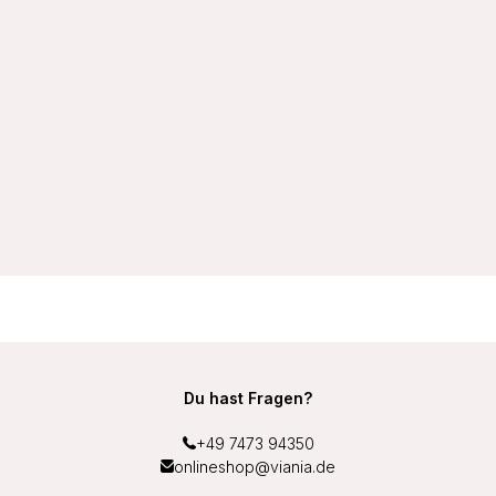
VIANIA Miederslip Light Control 147200 Baumwolle 95/5
Farbe Weiß
9,99 €
Du hast Fragen?
+49 7473 94350
onlineshop@viania.de