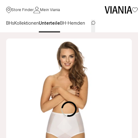
Store Finder
Mein Viania
BHs
Kollektionen
Unterteile
BH-Hemden