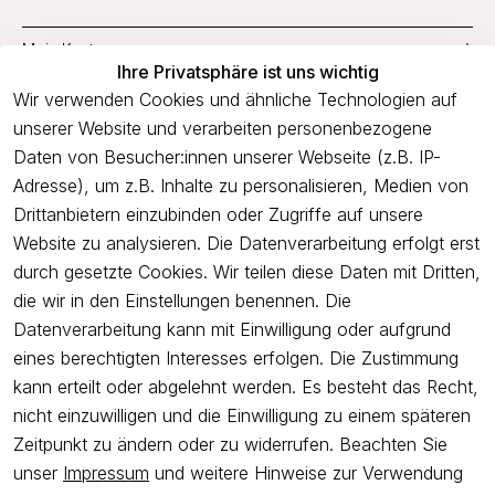
Mein Konto
Ihre Privatsphäre ist uns wichtig
Service
Wir verwenden Cookies und ähnliche Technologien auf
unserer Website und verarbeiten personenbezogene
Unternehmen
Daten von Besucher:innen unserer Webseite (z.B. IP-
Adresse), um z.B. Inhalte zu personalisieren, Medien von
Drittanbietern einzubinden oder Zugriffe auf unsere
Newsletter
Website zu analysieren. Die Datenverarbeitung erfolgt erst
Freue dich über 5€ Rabatt bei deiner nächsten Bestellung und
durch gesetzte Cookies. Wir teilen diese Daten mit Dritten,
profitiere von Angeboten.
die wir in den Einstellungen benennen. Die
Datenverarbeitung kann mit Einwilligung oder aufgrund
eines berechtigten Interesses erfolgen. Die Zustimmung
Newsletter abonnieren
kann erteilt oder abgelehnt werden. Es besteht das Recht,
nicht einzuwilligen und die Einwilligung zu einem späteren
Ich bestätige hiermit, dass ich die
Datenschutzerklärung
gelesen
Zeitpunkt zu ändern oder zu widerrufen. Beachten Sie
habe. Ich kann meine Einwilligung jederzeit widerrufen.
unser
Impressum
und weitere Hinweise zur Verwendung