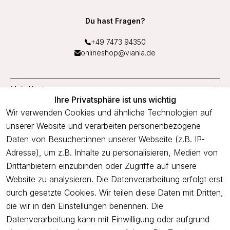
Du hast Fragen?
+49 7473 94350
onlineshop@viania.de
Mein Konto
Ihre Privatsphäre ist uns wichtig
Service
Wir verwenden Cookies und ähnliche Technologien auf
unserer Website und verarbeiten personenbezogene
Unternehmen
Daten von Besucher:innen unserer Webseite (z.B. IP-
Adresse), um z.B. Inhalte zu personalisieren, Medien von
Drittanbietern einzubinden oder Zugriffe auf unsere
Newsletter
Website zu analysieren. Die Datenverarbeitung erfolgt erst
Freue dich über 5€ Rabatt bei deiner nächsten Bestellung und
durch gesetzte Cookies. Wir teilen diese Daten mit Dritten,
profitiere von Angeboten.
die wir in den Einstellungen benennen. Die
Datenverarbeitung kann mit Einwilligung oder aufgrund