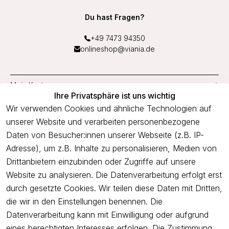
Du hast Fragen?
+49 7473 94350
onlineshop@viania.de
Mein Konto
Ihre Privatsphäre ist uns wichtig
Service
Wir verwenden Cookies und ähnliche Technologien auf
unserer Website und verarbeiten personenbezogene
Unternehmen
Daten von Besucher:innen unserer Webseite (z.B. IP-
Adresse), um z.B. Inhalte zu personalisieren, Medien von
Drittanbietern einzubinden oder Zugriffe auf unsere
Newsletter
Website zu analysieren. Die Datenverarbeitung erfolgt erst
Freue dich über 5€ Rabatt bei deiner nächsten Bestellung und
durch gesetzte Cookies. Wir teilen diese Daten mit Dritten,
profitiere von Angeboten.
die wir in den Einstellungen benennen. Die
Datenverarbeitung kann mit Einwilligung oder aufgrund
eines berechtigten Interesses erfolgen. Die Zustimmung