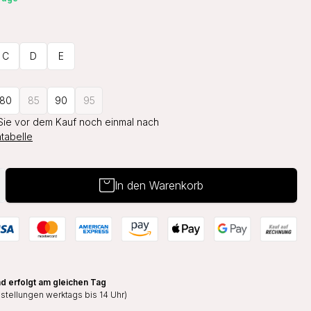
C
D
E
80
85
90
95
Sie vor dem Kauf noch einmal nach
tabelle
In den Warenkorb
d erfolgt am gleichen Tag
estellungen werktags bis 14 Uhr)