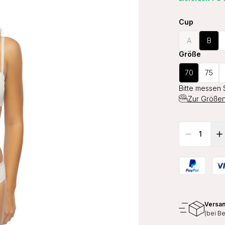
Cup
A
B
Größe
70
75
Bitte messen 
Zur Größen
Versan
(bei B