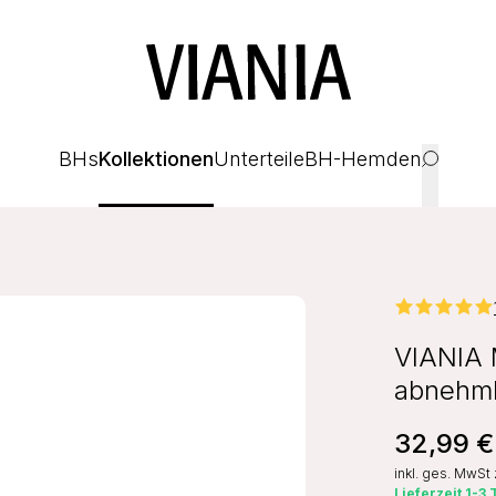
BHs
Kollektionen
Unterteile
BH-Hemden
VIANIA 
abnehmb
32,99 €
inkl. ges. MwSt
Lieferzeit 1-3