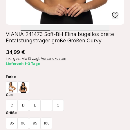
VIANIA 241473 Soft-BH Elina bügellos breite
Entalstungsträger große Größen Curvy
34,99 €
inkl. ges. MwSt
zzgl.
Versandkosten
Lieferzeit 1-3 Tage
Farbe
Cup
C
D
E
F
G
Größe
85
90
95
100