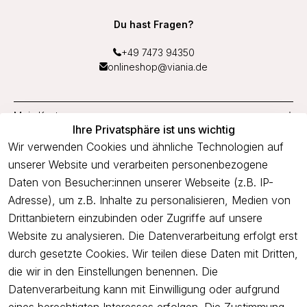
Du hast Fragen?
+49 7473 94350
onlineshop@viania.de
Mein Konto
Ihre Privatsphäre ist uns wichtig
Service
Wir verwenden Cookies und ähnliche Technologien auf
unserer Website und verarbeiten personenbezogene
Unternehmen
Daten von Besucher:innen unserer Webseite (z.B. IP-
Adresse), um z.B. Inhalte zu personalisieren, Medien von
Drittanbietern einzubinden oder Zugriffe auf unsere
Newsletter
Website zu analysieren. Die Datenverarbeitung erfolgt erst
Freue dich über 5€ Rabatt bei deiner nächsten Bestellung und
durch gesetzte Cookies. Wir teilen diese Daten mit Dritten,
profitiere von Angeboten.
die wir in den Einstellungen benennen. Die
Datenverarbeitung kann mit Einwilligung oder aufgrund