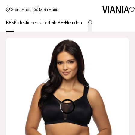
Store Finder
Mein Viania
BHs
Kollektionen
Unterteile
BH-Hemden