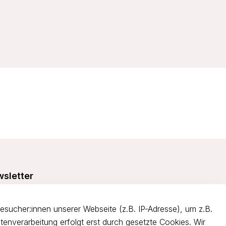
sletter
e dich über 5€ Rabatt bei deiner nächsten Bestellung und
itiere von Angeboten.
ucher:innen unserer Webseite (z.B. IP-Adresse), um z.B.
tenverarbeitung erfolgt erst durch gesetzte Cookies. Wir