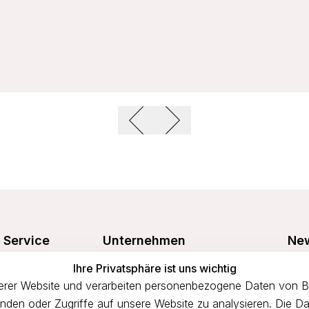
Service
Unternehmen
New
Freu
Ihre Privatsphäre ist uns wichtig
Größentabelle
Über uns
prof
rer Website und verarbeiten personenbezogene Daten von Bes
n
Waschanleitung
Impressum
binden oder Zugriffe auf unsere Website zu analysieren. Die Da
Versandkosten
AGB