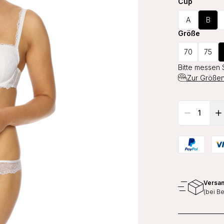
Cup
A
B
Größe
70
75
Bitte messen 
Zur Größen
Versan
(bei B