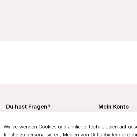
32,99 €
Du hast Fragen?
Mein Konto
Mein Konto
+49 7473 94350
Wir verwenden Cookies und ähnliche Technologien auf unse
Meine Bestellunge
onlineshop@viania.de
Inhalte zu personalisieren, Medien von Drittanbietern einzu
Retouren