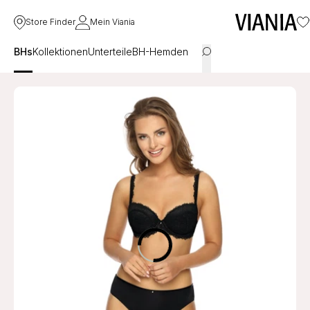
Store Finder
Mein Viania
BHs
Kollektionen
Unterteile
BH-Hemden