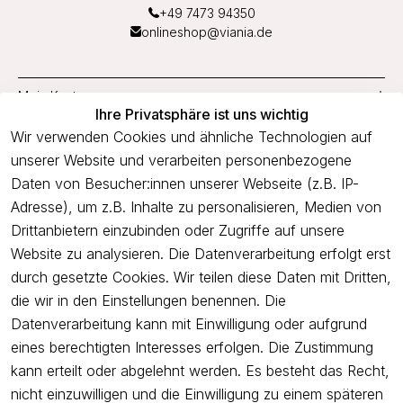
+49 7473 94350
onlineshop@viania.de
Mein Konto
Ihre Privatsphäre ist uns wichtig
Service
Wir verwenden Cookies und ähnliche Technologien auf
unserer Website und verarbeiten personenbezogene
Unternehmen
Daten von Besucher:innen unserer Webseite (z.B. IP-
Adresse), um z.B. Inhalte zu personalisieren, Medien von
Drittanbietern einzubinden oder Zugriffe auf unsere
Newsletter
Website zu analysieren. Die Datenverarbeitung erfolgt erst
Freue dich über 5€ Rabatt bei deiner nächsten Bestellung und
durch gesetzte Cookies. Wir teilen diese Daten mit Dritten,
profitiere von Angeboten.
die wir in den Einstellungen benennen. Die
Datenverarbeitung kann mit Einwilligung oder aufgrund
eines berechtigten Interesses erfolgen. Die Zustimmung
Newsletter abonnieren
kann erteilt oder abgelehnt werden. Es besteht das Recht,
nicht einzuwilligen und die Einwilligung zu einem späteren