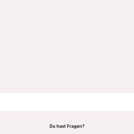
VIANIA Dekolleté Push-Up BH Leni 204463 mit Formbügeln
und Cupschalen Farbe Weiß
32,99 €
Du hast Fragen?