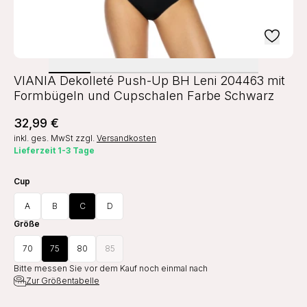
VIANIA Dekolleté Push-Up BH Leni 204463 mit
Formbügeln und Cupschalen Farbe Schwarz
32,99 €
inkl. ges. MwSt
zzgl.
Versandkosten
Lieferzeit 1-3 Tage
Cup
A
B
C
D
Größe
70
75
80
85
Bitte messen Sie vor dem Kauf noch einmal nach
Zur Größentabelle