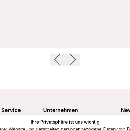
Service
Unternehmen
New
Freu
Ihre Privatsphäre ist uns wichtig
Größentabelle
Über uns
prof
rer Website und verarbeiten personenbezogene Daten von Bes