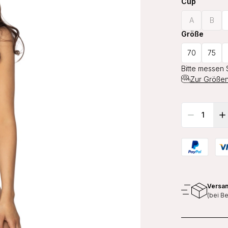
Cup
A
B
Größe
70
75
Bitte messen 
Zur Größen
Versan
(bei B