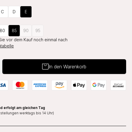
C
D
E
80
85
90
95
Sie vor dem Kauf noch einmal nach
tabelle
In den Warenkorb
d erfolgt am gleichen Tag
estellungen werktags bis 14 Uhr)