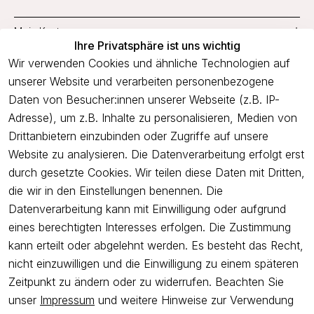
Mein Konto
Ihre Privatsphäre ist uns wichtig
Service
Wir verwenden Cookies und ähnliche Technologien auf
unserer Website und verarbeiten personenbezogene
Unternehmen
Daten von Besucher:innen unserer Webseite (z.B. IP-
Adresse), um z.B. Inhalte zu personalisieren, Medien von
Drittanbietern einzubinden oder Zugriffe auf unsere
Newsletter
Website zu analysieren. Die Datenverarbeitung erfolgt erst
Freue dich über 5€ Rabatt bei deiner nächsten Bestellung und
durch gesetzte Cookies. Wir teilen diese Daten mit Dritten,
profitiere von Angeboten.
die wir in den Einstellungen benennen. Die
Datenverarbeitung kann mit Einwilligung oder aufgrund
eines berechtigten Interesses erfolgen. Die Zustimmung
Newsletter abonnieren
kann erteilt oder abgelehnt werden. Es besteht das Recht,
nicht einzuwilligen und die Einwilligung zu einem späteren
Ich bestätige hiermit, dass ich die
Datenschutzerklärung
gelesen
Zeitpunkt zu ändern oder zu widerrufen. Beachten Sie
habe. Ich kann meine Einwilligung jederzeit widerrufen.
unser
Impressum
und weitere Hinweise zur Verwendung