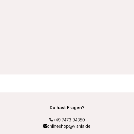
VIANIA Miederslip Light Control 147200 Baumwolle 95/5
Farbe Haut (Skin)
9,99 €
Du hast Fragen?
+49 7473 94350
onlineshop@viania.de