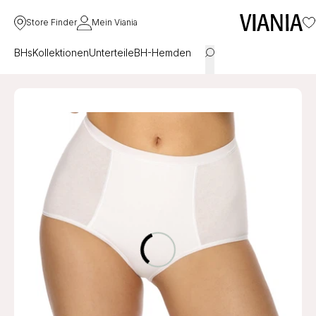
Store Finder
Mein Viania
BHs
Kollektionen
Unterteile
BH-Hemden