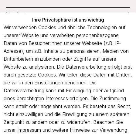
Mein Konto
Ihre Privatsphäre ist uns wichtig
Service
Wir verwenden Cookies und ähnliche Technologien auf
unserer Website und verarbeiten personenbezogene
Unternehmen
Daten von Besucher:innen unserer Webseite (z.B. IP-
Adresse), um z.B. Inhalte zu personalisieren, Medien von
Drittanbietern einzubinden oder Zugriffe auf unsere
Newsletter
Website zu analysieren. Die Datenverarbeitung erfolgt erst
Freue dich über 5€ Rabatt bei deiner nächsten Bestellung und
durch gesetzte Cookies. Wir teilen diese Daten mit Dritten,
profitiere von Angeboten.
die wir in den Einstellungen benennen. Die
Datenverarbeitung kann mit Einwilligung oder aufgrund
eines berechtigten Interesses erfolgen. Die Zustimmung
Newsletter abonnieren
kann erteilt oder abgelehnt werden. Es besteht das Recht,
nicht einzuwilligen und die Einwilligung zu einem späteren
Ich bestätige hiermit, dass ich die
Datenschutzerklärung
gelesen
Zeitpunkt zu ändern oder zu widerrufen. Beachten Sie
habe. Ich kann meine Einwilligung jederzeit widerrufen.
unser
Impressum
und weitere Hinweise zur Verwendung