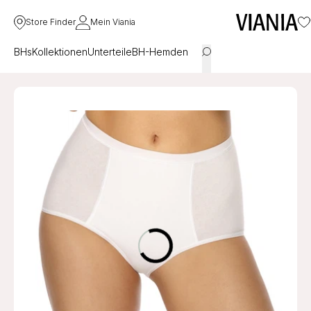
Store Finder
Mein Viania
BHs
Kollektionen
Unterteile
BH-Hemden