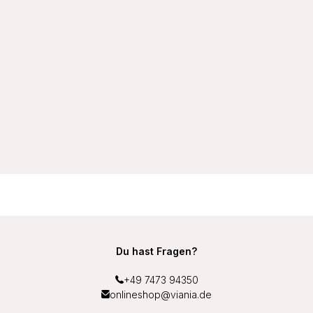
VIANIA Miederslip Light Control 147200 Baumwolle 95/5
Farbe Weiß
9,99 €
Du hast Fragen?
+49 7473 94350
onlineshop@viania.de