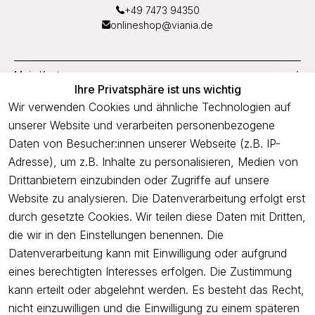
+49 7473 94350
onlineshop@viania.de
Mein Konto
Ihre Privatsphäre ist uns wichtig
Service
Wir verwenden Cookies und ähnliche Technologien auf
unserer Website und verarbeiten personenbezogene
Unternehmen
Daten von Besucher:innen unserer Webseite (z.B. IP-
Adresse), um z.B. Inhalte zu personalisieren, Medien von
Drittanbietern einzubinden oder Zugriffe auf unsere
Newsletter
Website zu analysieren. Die Datenverarbeitung erfolgt erst
Freue dich über 5€ Rabatt bei deiner nächsten Bestellung und
durch gesetzte Cookies. Wir teilen diese Daten mit Dritten,
profitiere von Angeboten.
die wir in den Einstellungen benennen. Die
Datenverarbeitung kann mit Einwilligung oder aufgrund
eines berechtigten Interesses erfolgen. Die Zustimmung
Newsletter abonnieren
kann erteilt oder abgelehnt werden. Es besteht das Recht,
nicht einzuwilligen und die Einwilligung zu einem späteren