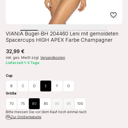
VIANIA Bügel-BH 204460 Leni mit gemoldeten
Spacercups HIGH APEX Farbe Champagner
32,99 €
inkl. ges. MwSt
zzgl.
Versandkosten
Lieferzeit 1-3 Tage
Cup
B
C
D
E
F
G
Größe
70
75
80
85
90
95
100
Bitte messen Sie vor dem Kauf noch einmal nach
Zur Größentabelle