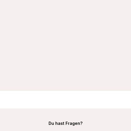
VIANIA Bügel-BH 151414 Carola mit gemoldeten Spacercups
T-Shirt-BH
32,99 €
Du hast Fragen?