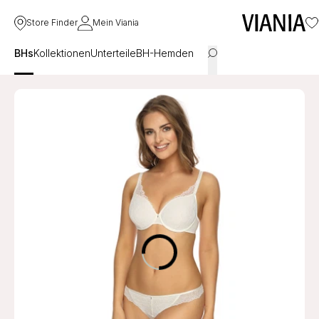
Store Finder
Mein Viania
BHs
Kollektionen
Unterteile
BH-Hemden